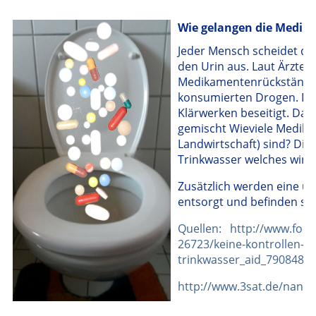
Wie gelangen die Medik
Jeder Mensch scheidet d
den Urin aus. Laut Ärzte
Medikamentenrückstände d
konsumierten Drogen. Dies
Klärwerken beseitigt. Das
gemischt Wieviele Medik
Landwirtschaft) sind? Die
Trinkwasser welches wir 
Zusätzlich werden eine u
entsorgt und befinden sic
Quellen: http://www.foc
26723/keine-kontrollen-k
trinkwasser_aid_790848.h
http://www.3sat.de/nano