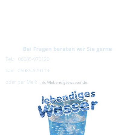
Bei Fragen beraten wir Sie gerne
Tel.: 06085-970120
Fax: 06085-970119
oder per Mail:
info@lebendigeswasser.de